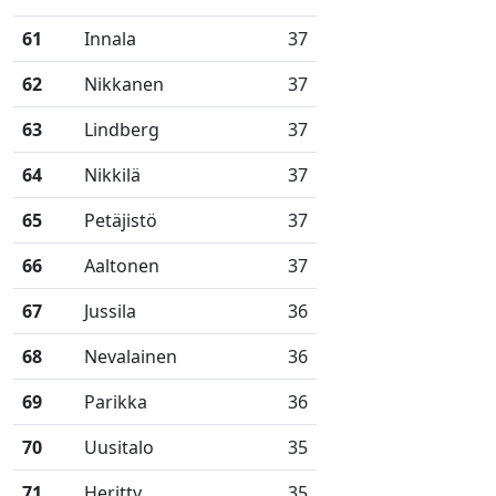
61
Innala
37
62
Nikkanen
37
63
Lindberg
37
64
Nikkilä
37
65
Petäjistö
37
66
Aaltonen
37
67
Jussila
36
68
Nevalainen
36
69
Parikka
36
70
Uusitalo
35
71
Heritty
35