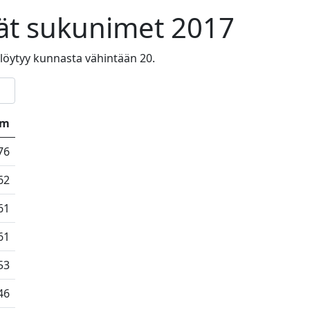
ät sukunimet 2017
a löytyy kunnasta vähintään 20.
km
76
62
61
61
53
46