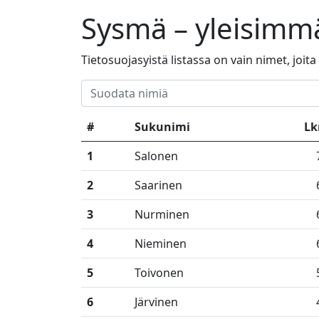
Sysmä – yleisimm
Tietosuojasyistä listassa on vain nimet, joit
#
Sukunimi
L
1
Salonen
2
Saarinen
3
Nurminen
4
Nieminen
5
Toivonen
6
Järvinen