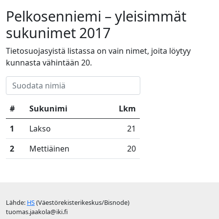
Pelkosenniemi – yleisimmät
sukunimet 2017
Tietosuojasyistä listassa on vain nimet, joita löytyy
kunnasta vähintään 20.
#
Sukunimi
Lkm
1
Lakso
21
2
Mettiäinen
20
Lähde:
HS
(Väestörekisterikeskus/Bisnode)
tuomas.jaakola@iki.fi