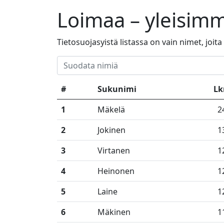
Loimaa – yleisim
Tietosuojasyistä listassa on vain nimet, joit
#
Sukunimi
L
1
Mäkelä
2
2
Jokinen
1
3
Virtanen
1
4
Heinonen
1
5
Laine
1
6
Mäkinen
1