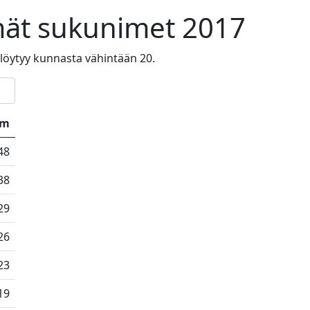
mät sukunimet 2017
a löytyy kunnasta vähintään 20.
km
48
38
29
26
23
19