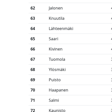
62
Jalonen
63
Knuutila
64
Lähteenmäki
65
Saari
66
Kivinen
67
Tuomola
68
Ylösmäki
69
Puisto
70
Haapanen
71
Salmi
72
Kaunisto