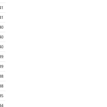
41
41
40
40
40
39
39
38
38
35
34