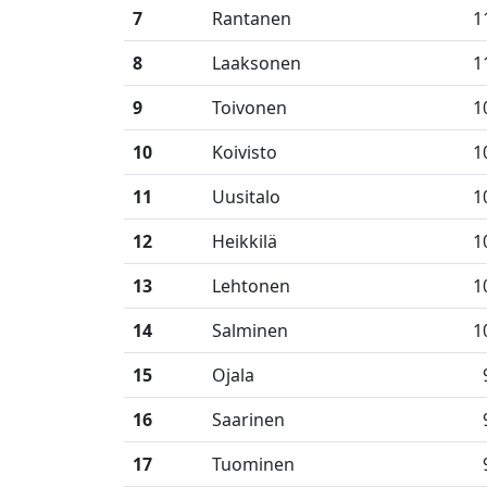
7
Rantanen
1
8
Laaksonen
1
9
Toivonen
1
10
Koivisto
1
11
Uusitalo
1
12
Heikkilä
1
13
Lehtonen
1
14
Salminen
1
15
Ojala
16
Saarinen
17
Tuominen