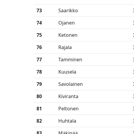
73
Saarikko
74
Ojanen
75
Ketonen
76
Rajala
77
Tamminen
78
Kuusela
79
Savolainen
80
Kiviranta
81
Peltonen
82
Huhtala
83
Mäkipää