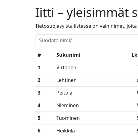
Iitti – yleisimmä
Tietosuojasyistä listassa on vain nimet, joit
#
Sukunimi
L
1
Virtanen
2
Lehtinen
3
Peltola
4
Nieminen
5
Tuominen
6
Heikkilä