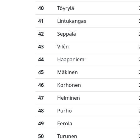
40
Töyrylä
41
Lintukangas
42
Seppälä
43
Vilén
44
Haapaniemi
45
Mäkinen
46
Korhonen
47
Helminen
48
Purho
49
Eerola
50
Turunen