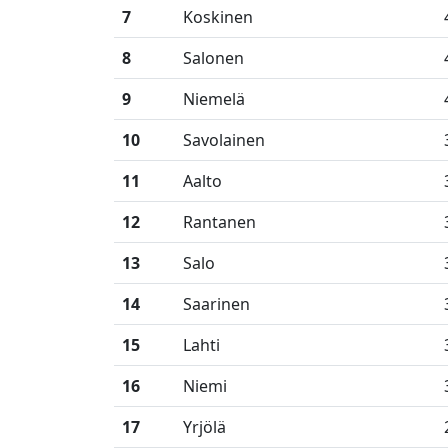
7
Koskinen
8
Salonen
9
Niemelä
10
Savolainen
11
Aalto
12
Rantanen
13
Salo
14
Saarinen
15
Lahti
16
Niemi
17
Yrjölä