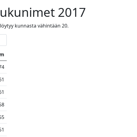
t sukunimet 2017
a löytyy kunnasta vähintään 20.
km
74
61
61
58
55
51