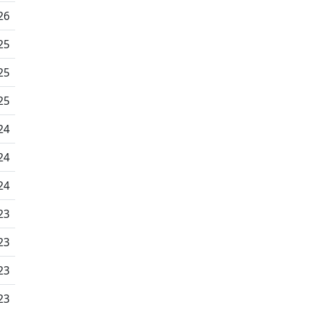
26
25
25
25
24
24
24
23
23
23
23