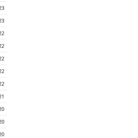
23
23
22
22
22
22
22
21
20
20
20