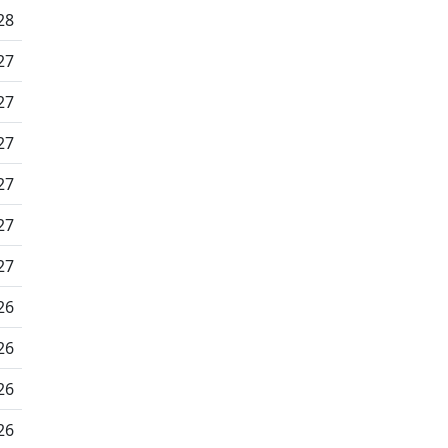
28
27
27
27
27
27
27
26
26
26
26