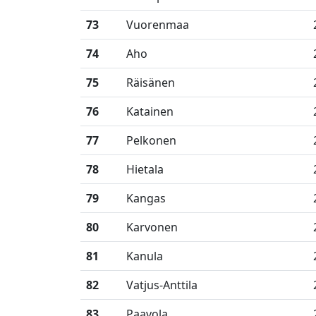
73
Vuorenmaa
74
Aho
75
Räisänen
76
Katainen
77
Pelkonen
78
Hietala
79
Kangas
80
Karvonen
81
Kanula
82
Vatjus-Anttila
83
Paavola