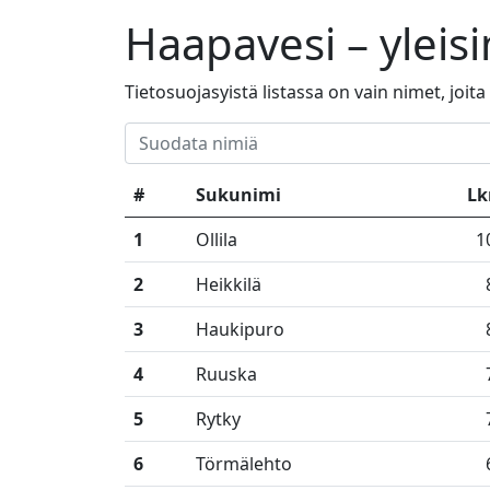
Haapavesi – ylei
Tietosuojasyistä listassa on vain nimet, joit
#
Sukunimi
L
1
Ollila
1
2
Heikkilä
3
Haukipuro
4
Ruuska
5
Rytky
6
Törmälehto