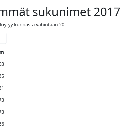
simmät sukunimet 2017
a löytyy kunnasta vähintään 20.
km
03
85
81
73
73
66