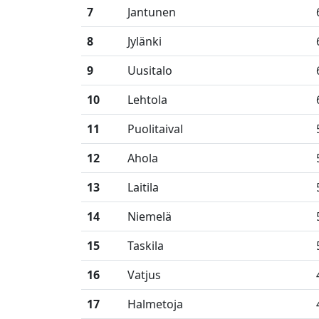
7
Jantunen
8
Jylänki
9
Uusitalo
10
Lehtola
11
Puolitaival
12
Ahola
13
Laitila
14
Niemelä
15
Taskila
16
Vatjus
17
Halmetoja