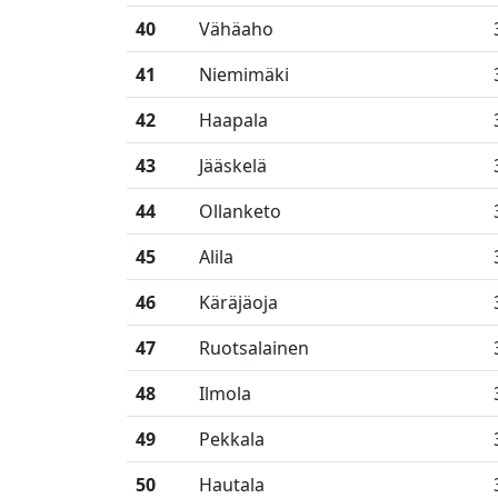
40
Vähäaho
41
Niemimäki
42
Haapala
43
Jääskelä
44
Ollanketo
45
Alila
46
Käräjäoja
47
Ruotsalainen
48
Ilmola
49
Pekkala
50
Hautala