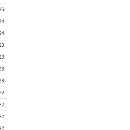
25
24
24
23
23
23
23
22
22
22
22