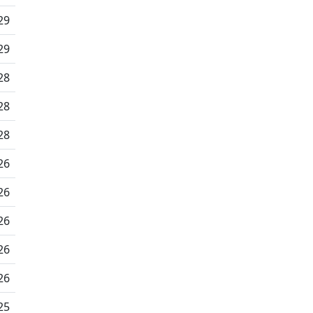
29
29
28
28
28
26
26
26
26
26
25