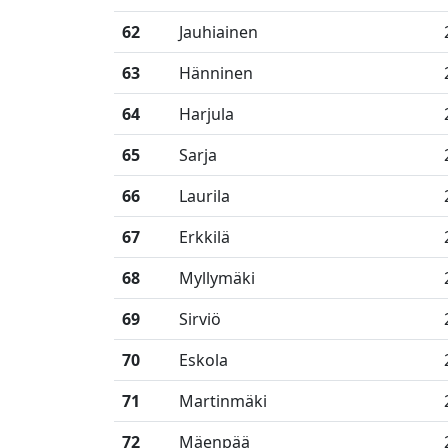
62
Jauhiainen
63
Hänninen
64
Harjula
65
Sarja
66
Laurila
67
Erkkilä
68
Myllymäki
69
Sirviö
70
Eskola
71
Martinmäki
72
Mäenpää