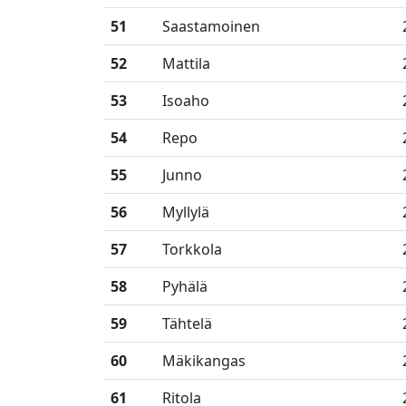
51
Saastamoinen
52
Mattila
53
Isoaho
54
Repo
55
Junno
56
Myllylä
57
Torkkola
58
Pyhälä
59
Tähtelä
60
Mäkikangas
61
Ritola